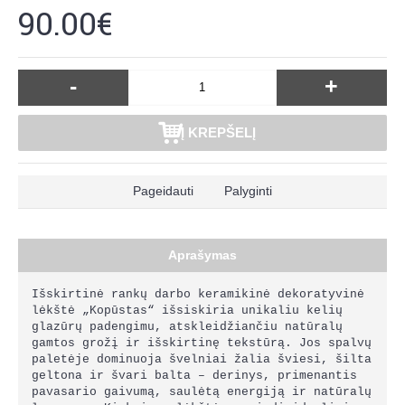
90.00€
-
+
Į KREPŠELĮ
Pageidauti
Palyginti
Aprašymas
Išskirtinė rankų darbo keramikinė dekoratyvinė
lėkštė „Kopūstas“ išsiskiria unikaliu kelių
glazūrų padengimu, atskleidžiančiu natūralų
gamtos grožį ir išskirtinę tekstūrą. Jos spalvų
paletėje dominuoja švelniai žalia šviesi, šilta
geltona ir švari balta – derinys, primenantis
pavasario gaivumą, saulėtą energiją ir natūralų