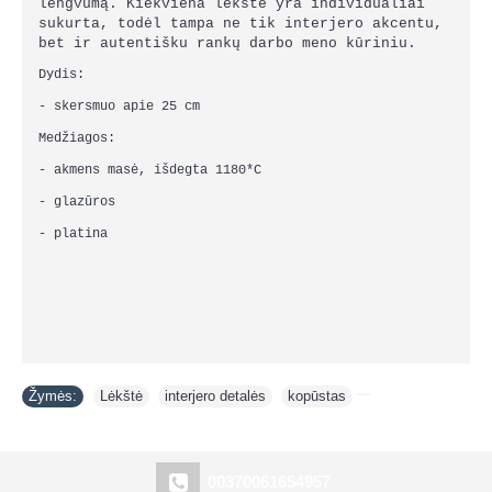
lengvumą. Kiekviena lėkštė yra individualiai
sukurta, todėl tampa ne tik interjero akcentu,
bet ir autentišku rankų darbo meno kūriniu.
Dydis:
- skersmuo apie 25 cm
Medžiagos:
- akmens masė, išdegta
1180*C
- glazūros
- platina
Žymės:
Lėkštė
,
interjero detalės
,
kopūstas
00370061654957