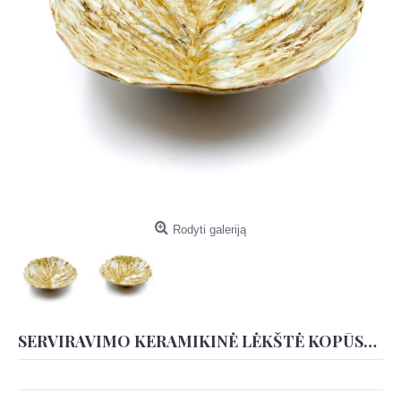
Rodyti galeriją
SERVIRAVIMO KERAMIKINĖ LĖKŠTĖ KOPŪSTAS PIEVŲ ATSPALVIO. TINKANKA SĄLYČIUI SU MAISTU